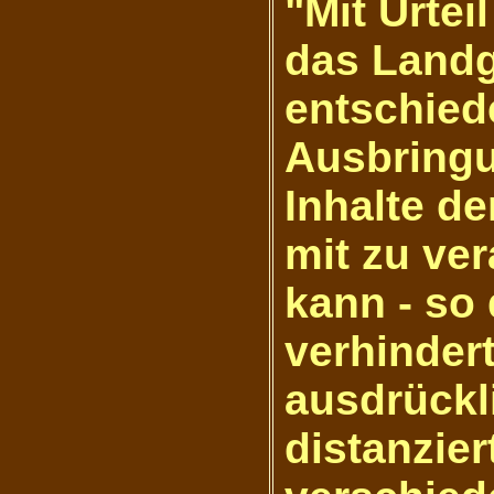
"Mit Urtei
das Land
entschied
Ausbringu
Inhalte de
mit zu ver
kann - so
verhinder
ausdrückl
distanzier