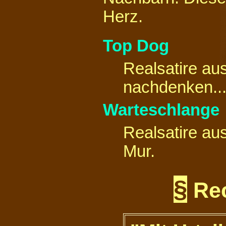
Herz.
DJ Steffen und TopDog aus
Österreich.
Ticker übersehen?!
Top Dog
Gleich geht er wieder von
vorne los.
Also dann:
Realsatire au
nachdenken... 
Warteschlange
Realsatire au
Mur.
§
Rec