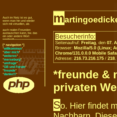
m
Auch im Netz ist es gut,
artingoedick
wenn man hin und wieder
sich mit virtuellen, als
auch realen Freunden
austauschen kann, bw. das
ein oder andere Wort
Besucherinfo:
wechselt.
Seitenaufruf:
Freitag
, den
07. 
Hier habe ich Links zu
[* navigation *]
Seiten, die es lohnt besucht
Browser:
Mozilla/5.0 (Linux; 
*
willkommen
*
zu werden.
*
über mich
*
Chrome/131.0.0.0 Mobile Safa
Diese Seiten sind alle samt
*
weiteres
*
Adresse:
216.73.216.175
/
218
.
mit viel Liebe und Zeit erstellt
*
merseburg
*
worden, haben viele
*
umfrage
*
*
GB und Forum
*
interessante Informationen
*freunde & 
*
freunde
*
zu bieten und haben
*
danke!!!
*
unterschiedlichen
thematischen
privaten We
Anspruch.
Alle samt, die hier verlinkt
worden, grüße ich recht
herzlich an dieser
S
Stelle.
o. Hier findet
Hier sind sie mal im
Schnelldurchlauf:
Nachbarn. Diese
Helen, Alandra,