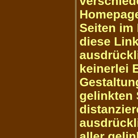
verschied
Homepage
Seiten im 
diese Link
ausdrückl
keinerlei 
Gestaltung
gelinkten
distanzier
ausdrückli
aller geli